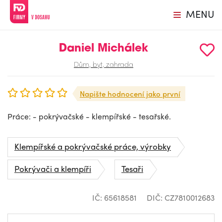
MENU
Daniel Michálek
Dům, byt, zahrada
Napište hodnocení jako první
Práce: - pokrývačské - klempířské - tesařské.
Klempířské a pokrývačské práce, výrobky
Pokrývači a klempíři
Tesaři
IČ: 65618581
DIČ: CZ7810012683