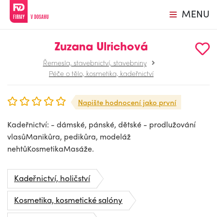
MENU
Zuzana Ulrichová
Řemesla, stavebnictví, stavebniny
Péče o tělo, kosmetika, kadeřnictví
Napište hodnocení jako první
Kadeřnictví: - dámské, pánské, dětské - prodlužování
vlasůManikůra, pedikůra, modeláž
nehtůKosmetikaMasáže.
Kadeřnictví, holičství
Kosmetika, kosmetické salóny