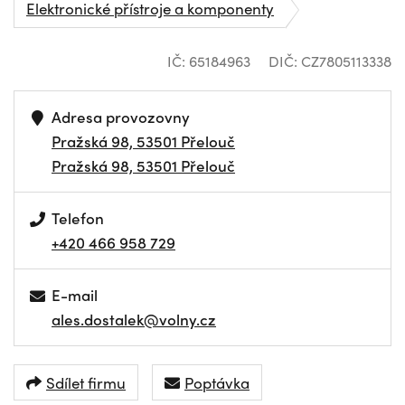
Elektronické přístroje a komponenty
IČ: 65184963
DIČ: CZ7805113338
Adresa provozovny
Pražská 98, 53501 Přelouč
Pražská 98, 53501 Přelouč
Telefon
+420 466 958 729
E-mail
ales.dostalek@volny.cz
Sdílet firmu
Poptávka