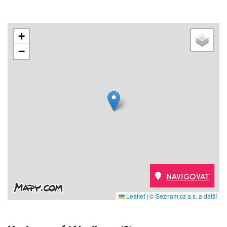
+
−
NAVIGOVAT
Leaflet
|
© Seznam.cz a.s. a další