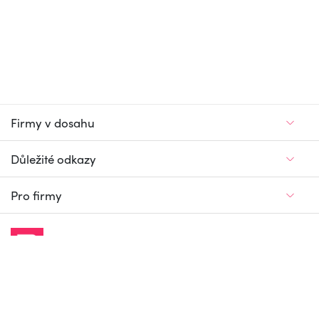
Firmy v dosahu
Důležité odkazy
Pro firmy
Jedinečný firemní
a pracovní portál
© Firmy v dosahu.cz