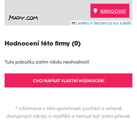
NAVIGOVAT
Leaflet
|
© Seznam.cz a.s. a další
Hodnocení této firmy (0)
Tuto pobočku zatím nikdo neohodnotil
CHCI NAPSAT VLASTNÍ HODNOCENÍ
*
Informace o této společnosti pochází z veřejně
dostupných zdrojů a rejstříků a nemusí být zcela přesné.