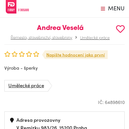
MENU
Andrea Veselá
Řemesla, stavebnictví, stavebniny
Umělecké práce
Napište hodnocení jako první
Výroba - šperky
Umělecké práce
IČ: 64898610
Adresa provozovny
V Remízku 983/26, 15200 Praha