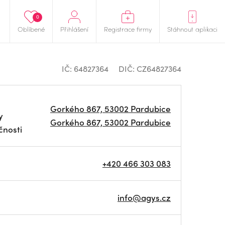
0
Oblíbené
Přihlášení
Registrace firmy
Stáhnout aplikaci
IČ: 64827364
DIČ: CZ64827364
Gorkého 867, 53002 Pardubice
y
Gorkého 867, 53002 Pardubice
čnosti
+420 466 303 083
info@agys.cz