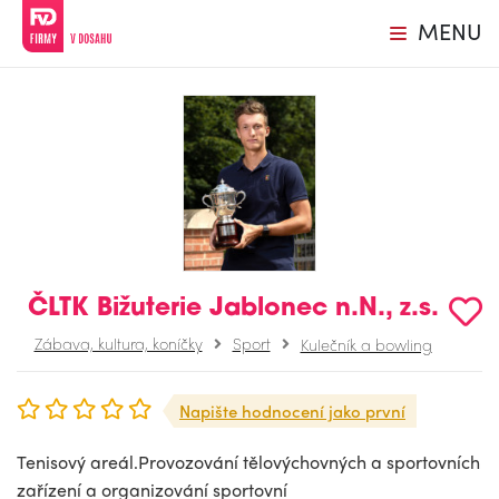
MENU
ČLTK Bižuterie Jablonec n.N., z.s.
Zábava, kultura, koníčky
Sport
Kulečník a bowling
Napište hodnocení jako první
Tenisový areál.Provozování tělovýchovných a sportovních
zařízení a organizování sportovní