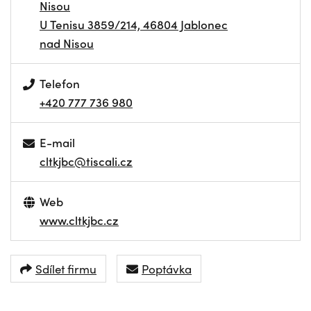
Nisou
U Tenisu 3859/214, 46804 Jablonec
nad Nisou
Telefon
+420 777 736 980
E-mail
cltkjbc@tiscali.cz
Web
www.cltkjbc.cz
Sdílet firmu
Poptávka
NAVIGOVAT