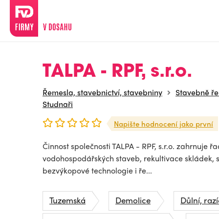
TALPA - RPF, s.r.o.
Řemesla, stavebnictví, stavebniny
Stavebně ř
Studnaři
Napište hodnocení jako první
Činnost společnosti TALPA - RPF, s.r.o. zahrnuje řa
vodohospodářských staveb, rekultivace skládek, 
bezvýkopové technologie i ře...
Tuzemská
Demolice
Důlní, razí