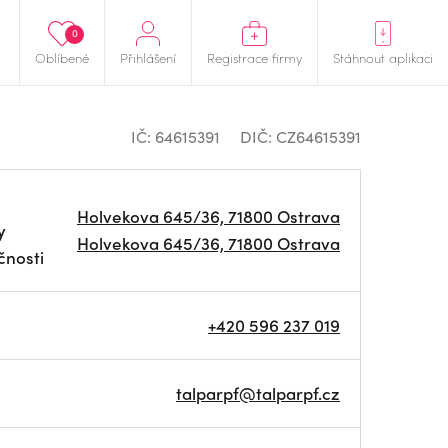
0
Oblíbené
Přihlášení
Registrace firmy
Stáhnout aplikaci
IČ: 64615391
DIČ: CZ64615391
Holvekova 645/36, 71800 Ostrava
y
Holvekova 645/36, 71800 Ostrava
čnosti
+420 596 237 019
talparpf@talparpf.cz