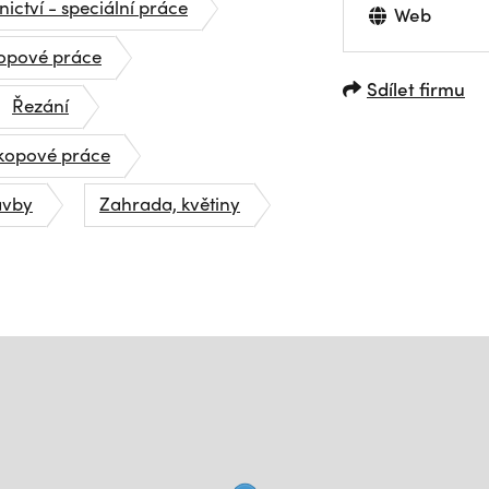
ictví - speciální práce
Web
opové práce
Sdílet firmu
Řezání
kopové práce
avby
Zahrada, květiny