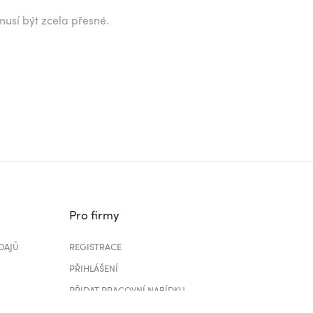
musí být zcela přesné.
Pro firmy
DAJŮ
REGISTRACE
PŘIHLÁŠENÍ
PŘIDAT PRACOVNÍ NABÍDKU
CENÍK