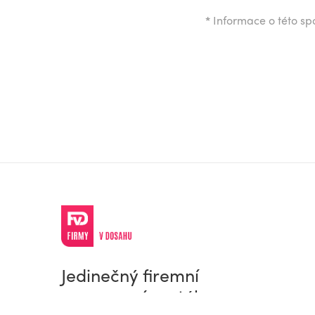
*
Informace o této spo
Jedinečný firemní
a pracovní portál