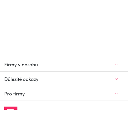
Firmy v dosahu
Důležité odkazy
Pro firmy
Jedinečný firemní
a pracovní portál