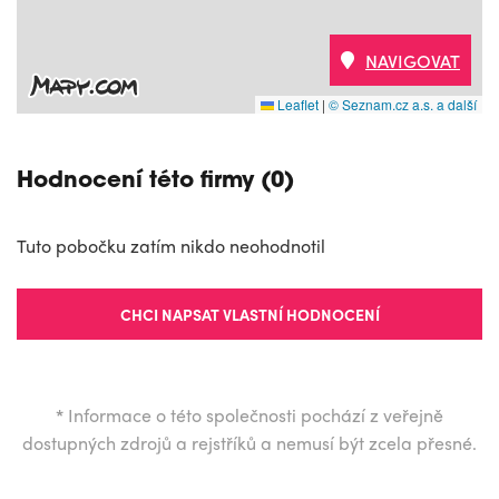
NAVIGOVAT
Leaflet
|
© Seznam.cz a.s. a další
Hodnocení této firmy (0)
Tuto pobočku zatím nikdo neohodnotil
CHCI NAPSAT VLASTNÍ HODNOCENÍ
*
Informace o této společnosti pochází z veřejně
dostupných zdrojů a rejstříků a nemusí být zcela přesné.