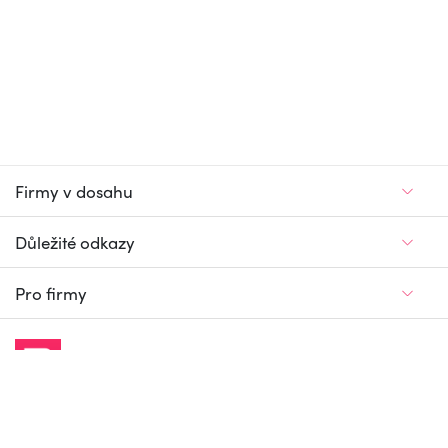
Firmy v dosahu
Důležité odkazy
Pro firmy
Jedinečný firemní
a pracovní portál
© Firmy v dosahu.cz