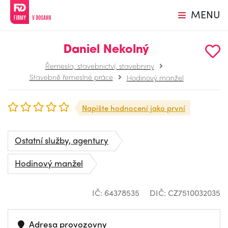
MENU
Daniel Nekolný
Řemesla, stavebnictví, stavebniny
Stavebně řemeslné práce
Hodinový manžel
Napište hodnocení jako první
Ostatní služby, agentury
Hodinový manžel
IČ: 64378535
DIČ: CZ7510032035
Adresa provozovny