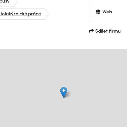
obusy
Web
tolakýrnické práce
Sdílet firmu