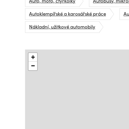
Auto, moto, čtyřkolky
Autobusy, mikr
Autoklempířské a karosářské práce
Au
Nákladní, užitkové automobily
+
−