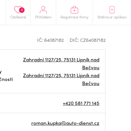
0
Oblíbené
Přihlášení
Registrace firmy
Stáhnout aplikaci
IČ: 64087182
DIČ: CZ64087182
Zahradní 1127/25, 75131 Lipník nad
Bečvou
y
Zahradní 1127/25, 75131 Lipník nad
čnosti
Bečvou
+420 581 771 145
roman.kupka@auto-dienst.cz