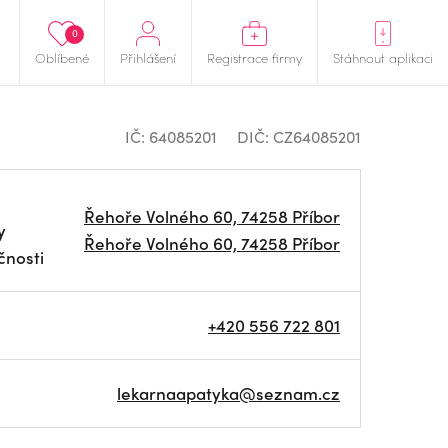
0
Oblíbené
Přihlášení
Registrace firmy
Stáhnout aplikaci
IČ: 64085201
DIČ: CZ64085201
Řehoře Volného 60, 74258 Příbor
y
Řehoře Volného 60, 74258 Příbor
čnosti
+420 556 722 801
lekarnaapatyka@seznam.cz