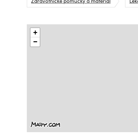
Zdravotnické pomůcky a materiál
Lék
+
−