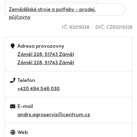
Zemědělské stroje a potřeby - prodej,
půjčovny
IČ: 63219328
DIČ: CZ63219328
Adresa provozovny
Záměl 228, 51743 Záměl
Záměl 228, 51743 Záměl
Telefon
+420 494 546 030
E-mail
andrs.agroservis@centrum.cz
Web