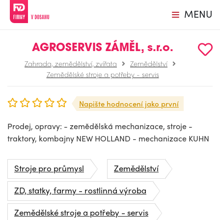
MENU
AGROSERVIS ZÁMĚL, s.r.o.
Zahrada, zemědělství, zvířata
Zemědělství
Zemědělské stroje a potřeby - servis
Napište hodnocení jako první
Prodej, opravy: - zemědělská mechanizace, stroje -
traktory, kombajny NEW HOLLAND - mechanizace KUHN
Stroje pro průmysl
Zemědělství
ZD, statky, farmy - rostlinná výroba
Zemědělské stroje a potřeby - servis