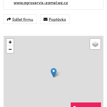
www.agroservis-zamel.wz.cz
Sdílet firmu
Poptávka
+
−