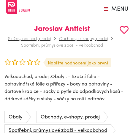
MENU
Jaroslav Antfeist
Služby, obchod, prodej
Obchody, e-shopy, prodej
Spotřební, průmyslové zboží - velkoobchod
Napište hodnocení jako první
Velkoobchod, prodej :Obaly : - fixační fólie -
potravinářské fólie a přířezy - boxy na potraviny -
dortové krabice - sáčky a pytle do odpadkových košů -
dárkové sáčky a stuhy - sáčky na roli i odtrháv...
Obaly
Obchody, e-shopy, prodej
Spotřební, průmyslové zboží - velkoobchod