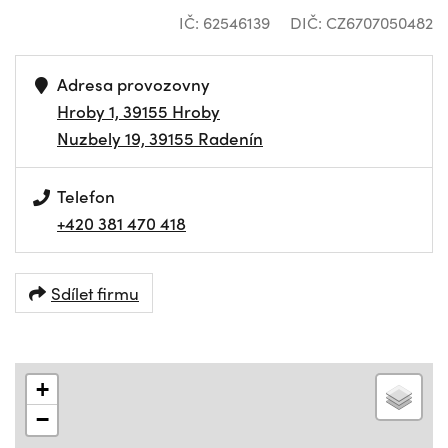
IČ: 62546139
DIČ: CZ6707050482
Adresa provozovny
Hroby 1, 39155 Hroby
Nuzbely 19, 39155 Radenín
Telefon
+420 381 470 418
Sdílet firmu
+
−