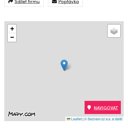
Sdílet firmu
Poptávka
+
−
NAVIGOVAT
Leaflet
|
© Seznam.cz a.s. a další