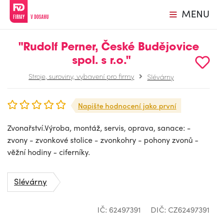
MENU
"Rudolf Perner, České Budějovice
spol. s r.o."
Stroje, suroviny, vybavení pro firmy
Slévárny
Napište hodnocení jako první
Zvonařství.Výroba, montáž, servis, oprava, sanace: -
zvony - zvonkové stolice - zvonkohry - pohony zvonů -
věžní hodiny - ciferníky.
Slévárny
IČ: 62497391
DIČ: CZ62497391