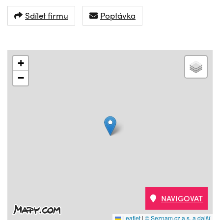
Sdílet firmu
Poptávka
+
−
NAVIGOVAT
Leaflet
|
© Seznam.cz a.s. a další