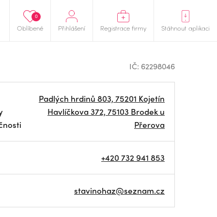
0
Oblíbené
Přihlášení
Registrace firmy
Stáhnout aplikaci
IČ: 62298046
Padlých hrdinů 803, 75201 Kojetín
y
Havlíčkova 372, 75103 Brodek u
čnosti
Přerova
+420 732 941 853
stavinohaz@seznam.cz