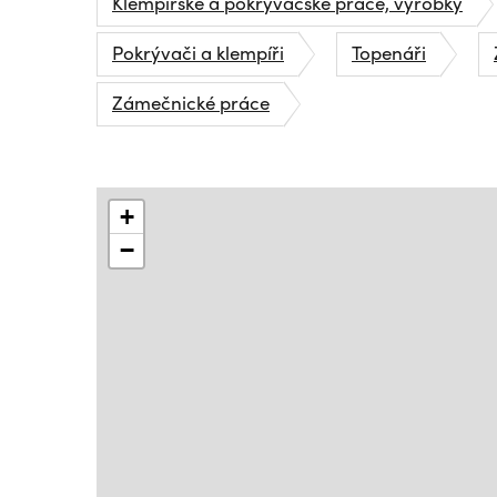
Klempířské a pokrývačské práce, výrobky
Pokrývači a klempíři
Topenáři
Zámečnické práce
+
−