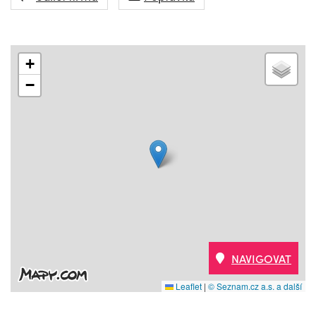
+
−
NAVIGOVAT
Leaflet
|
© Seznam.cz a.s. a další