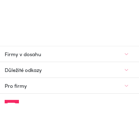
Firmy v dosahu
Důležité odkazy
Pro firmy
Jedinečný firemní
a pracovní portál
© Firmy v dosahu.cz