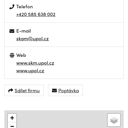
Telefon
+420 585 638 002
E-mail
skam@upol.cz
Web
www.skm.upol.cz
www.upol.cz
Sdílet firmu
Poptávka
+
−