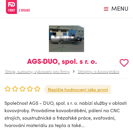
MENU
AGS-DUO, spol. s r. o.
Stroje, suroviny, vybavení pro firmy
Strojírny a kovovýroba
Napište hodnocení jako první
Společnost AGS - DUO, spol. s r. o. nabízí služby v oblasti
kovovýroby. Provádíme kovoobrábění, pálení na CNC
strojích, soustružnické a frézařské práce, svařování,
tvarování materiálu za tepla a také...