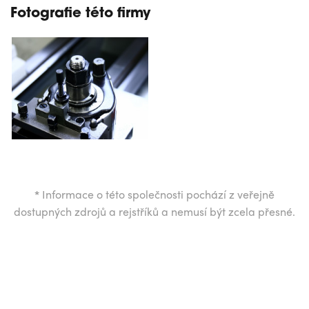
Fotografie této firmy
*
Informace o této společnosti pochází z veřejně
dostupných zdrojů a rejstříků a nemusí být zcela přesné.