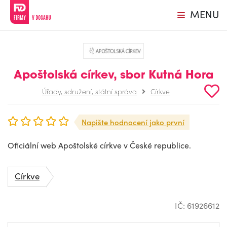
MENU
Apoštolská církev, sbor Kutná Hora
Úřady, sdružení, státní správa
Církve
Napište hodnocení jako první
Oficiální web Apoštolské církve v České republice.
Církve
IČ: 61926612