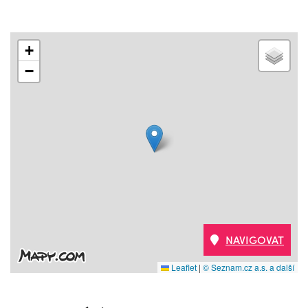
+
−
NAVIGOVAT
Leaflet
|
© Seznam.cz a.s. a další