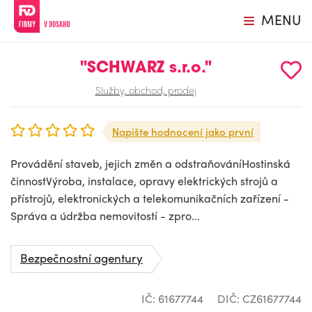
MENU
"SCHWARZ s.r.o."
Služby, obchod, prodej
Napište hodnocení jako první
Provádění staveb, jejich změn a odstraňováníHostinská
činnostVýroba, instalace, opravy elektrických strojů a
přístrojů, elektronických a telekomunikačních zařízení -
Správa a údržba nemovitostí - zpro...
Bezpečnostní agentury
IČ: 61677744
DIČ: CZ61677744