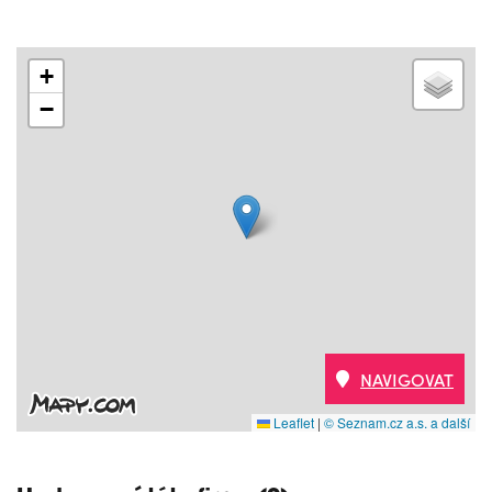
+
−
NAVIGOVAT
Leaflet
|
© Seznam.cz a.s. a další