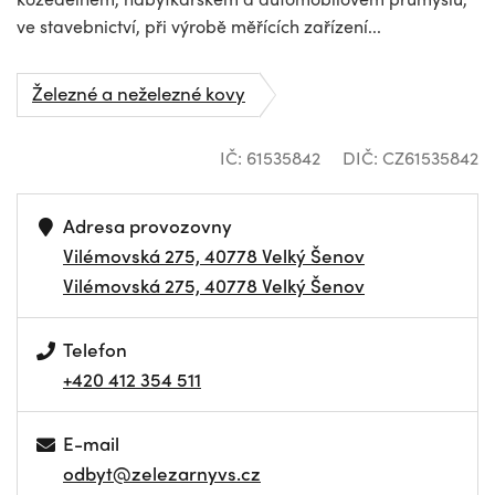
ve stavebnictví, při výrobě měřících zařízení...
Železné a neželezné kovy
IČ: 61535842
DIČ: CZ61535842
Adresa provozovny
Vilémovská 275, 40778 Velký Šenov
Vilémovská 275, 40778 Velký Šenov
Telefon
+420 412 354 511
E-mail
odbyt@zelezarnyvs.cz