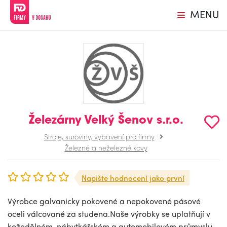
MENU
Železárny Velký Šenov s.r.o.
Stroje, suroviny, vybavení pro firmy
Železné a neželezné kovy
Napište hodnocení jako první
Výrobce galvanicky pokovené a nepokovené pásové
oceli válcované za studena.Naše výrobky se uplatňují v
kožedělném, nábytkářském a automobilovém průmyslu,