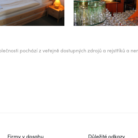
lečnosti pochází z veřejně dostupných zdrojů a rejstříků a ne
Firmy v dosahu
Důležité odkazy