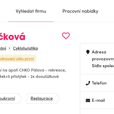
Vyhledat firmu
Pracovní nabídky
ičková
vání
Cykloturistika
Adresa
odnocení jako první
provozovn
Sídlo spole
ní na úpatí CHKO Pálava - rekreace,
žek+5 přistýlek - 2x dvoulůžkové
Telefon
soukromí
Restaurace
E-mail