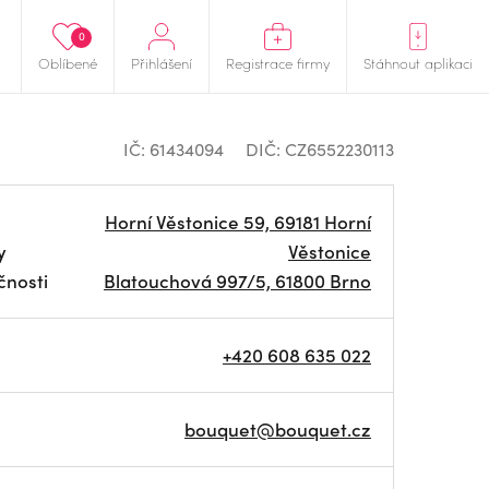
0
Oblíbené
Přihlášení
Registrace firmy
Stáhnout aplikaci
IČ: 61434094
DIČ: CZ6552230113
Horní Věstonice 59, 69181 Horní
y
Věstonice
čnosti
Blatouchová 997/5, 61800 Brno
+420 608 635 022
bouquet@bouquet.cz