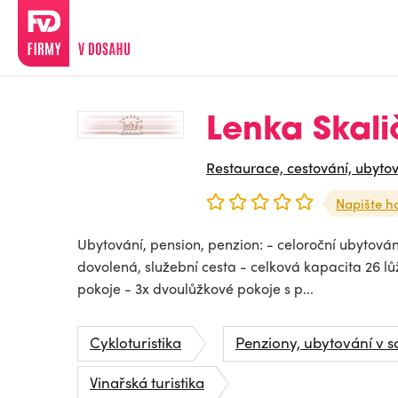
Lenka Skal
Restaurace, cestování, ubyto
Napište h
Ubytování, pension, penzion: - celoroční ubytová
dovolená, služební cesta - celková kapacita 26 lů
pokoje - 3x dvoulůžkové pokoje s p...
Cykloturistika
Penziony, ubytování v 
Vinařská turistika