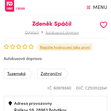
MENU
Zdeněk Spáčil
Doprava
Autobusová doprava
Napište hodnocení jako první
Autobusová doprava.
Tuzemská
Zahraniční
IČ: 60976560
DIČ: CZ510122041
Adresa provozovny
Raškov 59, 78963 Bohdíkov