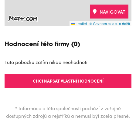
NAVIGOVAT
Leaflet
|
© Seznam.cz a.s. a další
Hodnocení této firmy (0)
Tuto pobočku zatím nikdo neohodnotil
CHCI NAPSAT VLASTNÍ HODNOCENÍ
*
Informace o této společnosti pochází z veřejně
dostupných zdrojů a rejstříků a nemusí být zcela přesné.