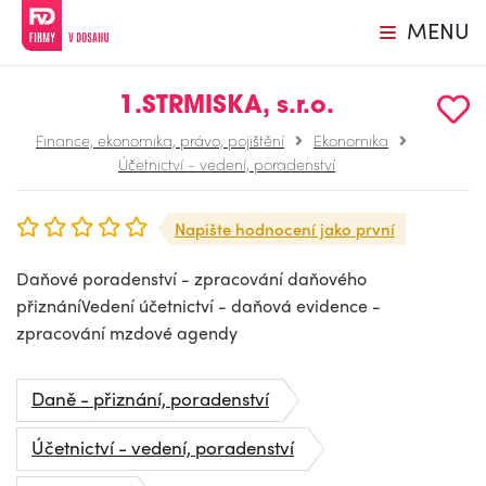
MENU
1.STRMISKA, s.r.o.
Finance, ekonomika, právo, pojištění
Ekonomika
Účetnictví - vedení, poradenství
Napište hodnocení jako první
Daňové poradenství - zpracování daňového
přiznáníVedení účetnictví - daňová evidence -
zpracování mzdové agendy
Daně - přiznání, poradenství
Účetnictví - vedení, poradenství