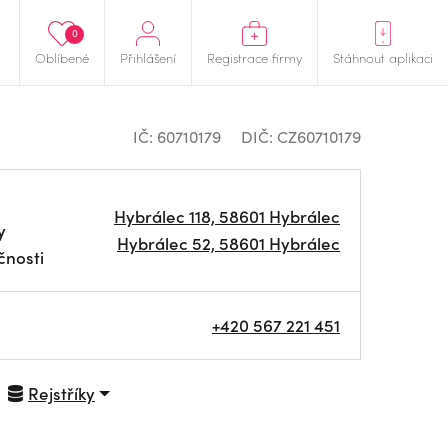
0
Oblíbené
Přihlášení
Registrace firmy
Stáhnout aplikaci
IČ: 60710179
DIČ: CZ60710179
Hybrálec 118, 58601 Hybrálec
y
Hybrálec 52, 58601 Hybrálec
čnosti
+420 567 221 451
Rejstříky
NAVIGOVAT