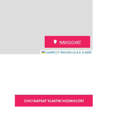
NAVIGOVAT
Leaflet
|
© Seznam.cz a.s. a další
CHCI NAPSAT VLASTNÍ HODNOCENÍ