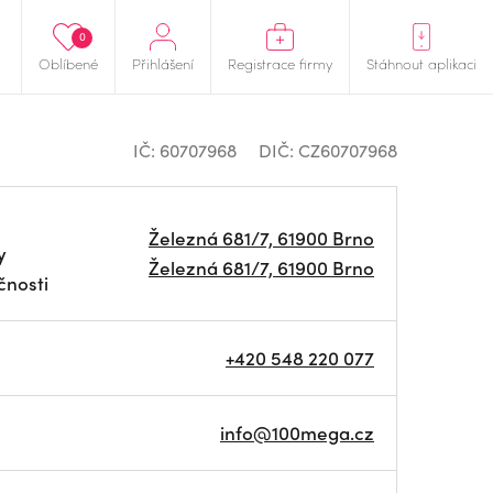
0
Oblíbené
Přihlášení
Registrace firmy
Stáhnout aplikaci
IČ: 60707968
DIČ: CZ60707968
Železná 681/7, 61900 Brno
y
Železná 681/7, 61900 Brno
čnosti
+420 548 220 077
info@100mega.cz