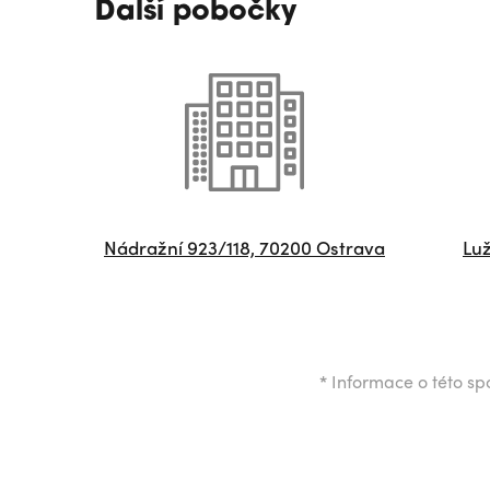
Další pobočky
Nádražní 923/118, 70200 Ostrava
Luž
*
Informace o této spo