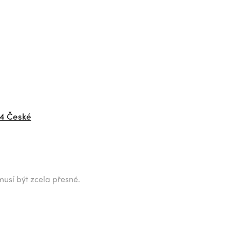
04 České
musí být zcela přesné.