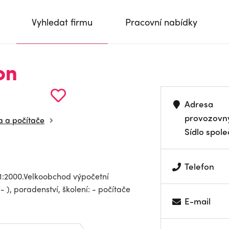
Vyhledat firmu
Pracovní nabídky
on
Adresa
provozovn
a a počítače
Sídlo spole
Telefon
001:2000.Velkoobchod výpočetní
 ), poradenství, školení: - počítače
E-mail