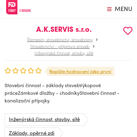
MENU
A.K.SERVIS s.r.o.
Řemesla, stavebnictví, stavebniny
Stavebnictví - příprava staveb
Inženýrská činnost, stavby, sítě
Napište hodnocení jako první
Stavební činnost - základy stavebVýkopové
práceZámkové dlažby - chodníkyStavební činnost -
kanalizační přípojky.
Inženýrská činnost, stavby, sítě
Základy, opěrné zdi