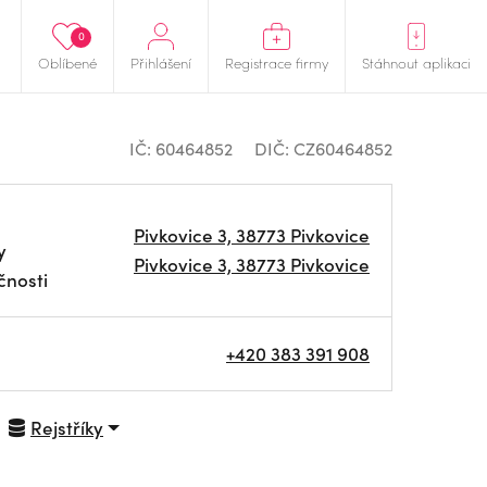
0
Oblíbené
Přihlášení
Registrace firmy
Stáhnout aplikaci
IČ: 60464852
DIČ: CZ60464852
Pivkovice 3, 38773 Pivkovice
y
Pivkovice 3, 38773 Pivkovice
čnosti
+420 383 391 908
Rejstříky