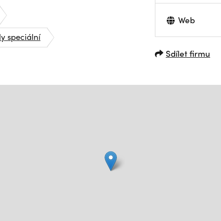
Web
y speciální
Sdílet firmu