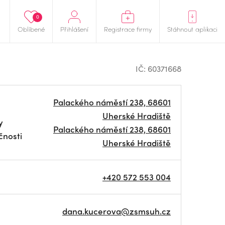
0
Oblíbené
Přihlášení
Registrace firmy
Stáhnout aplikaci
IČ: 60371668
Palackého náměstí 238, 68601
Uherské Hradiště
y
Palackého náměstí 238, 68601
čnosti
Uherské Hradiště
+420 572 553 004
dana.kucerova@zsmsuh.cz