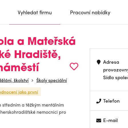
Vyhledat firmu
Pracovní nabídky
ola a Mateřská
ké Hradiště,
Adresa
náměstí
provozovn
Sídlo spole
ělání, školství
Školy speciální
odnocení jako první
Telefon
se středním a těžkým mentálním
Uherskohradišťské nemocnici pro
E-mail