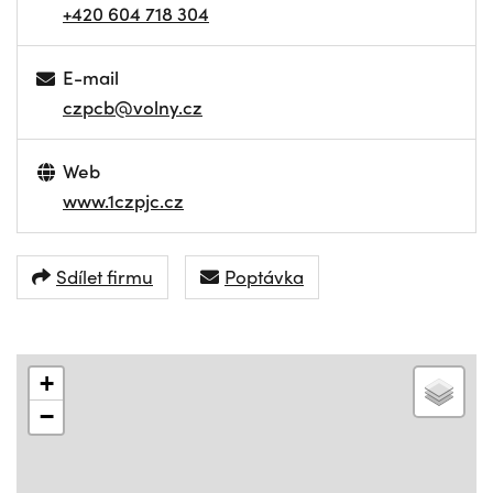
+420 604 718 304
E-mail
czpcb@volny.cz
Web
www.1czpjc.cz
Sdílet firmu
Poptávka
+
−