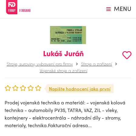
MENU
Lukáš Juráň
Stroje, suroviny, vybavení pro firmy
Stroje a zařízení
Vojenské stroje a zařízení
Napište hodnocení jako první
Prodej vojenská technika a materiál: - vojenská kolová
technika - automobily PV3S, TATRA, VAZ, ZIL - vleky,
kontejnery - elektrocentrála - náhradní díly - stromy,
materialy, technika.Fakturační adresa...