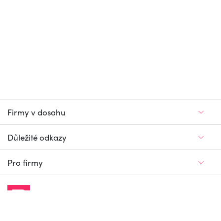
Firmy v dosahu
Důležité odkazy
Pro firmy
Jedinečný firemní
a pracovní portál