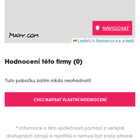
NAVIGOVAT
Leaflet
|
© Seznam.cz a.s. a další
Hodnocení této firmy (0)
Tuto pobočku zatím nikdo neohodnotil
CHCI NAPSAT VLASTNÍ HODNOCENÍ
*
Informace o této společnosti pochází z veřejně
dostupných zdrojů a rejstříků a nemusí být zcela přesné.