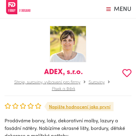
MENU
ADEX, s.r.o.
Stroje, suroviny, vybavení pro firmy
Suroviny
Písek a štěrk
Napište hodnocení jako první
Prodáváme barvy, laky, dekorativní malby, lazury a
fasádní nátěry. Nabízíme okrasné lišty, bordury, dětské
dekorace a malířské potřeby.