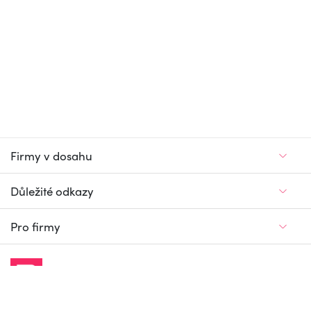
Firmy v dosahu
Důležité odkazy
Pro firmy
Jedinečný firemní
a pracovní portál