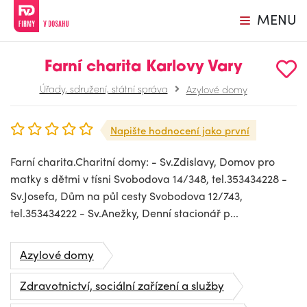
MENU
Farní charita Karlovy Vary
Úřady, sdružení, státní správa
Azylové domy
Napište hodnocení jako první
Farní charita.Charitní domy: - Sv.Zdislavy, Domov pro
matky s dětmi v tísni Svobodova 14/348, tel.353434228 -
Sv.Josefa, Dům na půl cesty Svobodova 12/743,
tel.353434222 - Sv.Anežky, Denní stacionář p...
Azylové domy
Zdravotnictví, sociální zařízení a služby