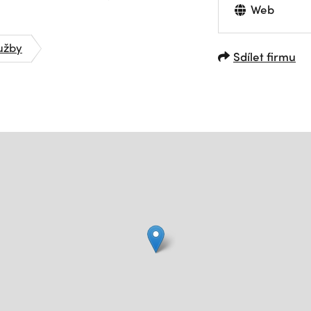
Web
užby
Sdílet firmu