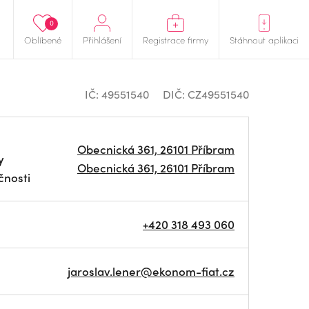
0
Oblíbené
Přihlášení
Registrace firmy
Stáhnout aplikaci
IČ: 49551540
DIČ: CZ49551540
Obecnická 361, 26101 Příbram
y
Obecnická 361, 26101 Příbram
čnosti
+420 318 493 060
jaroslav.lener@ekonom-fiat.cz