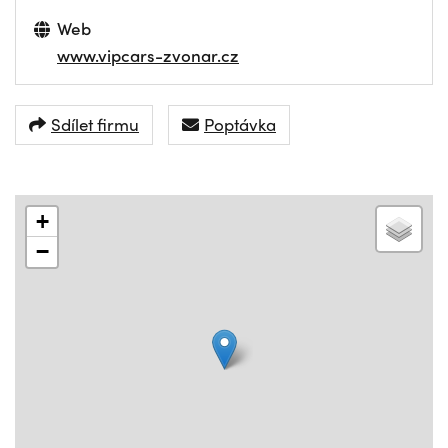
Web
www.vipcars-zvonar.cz
Sdílet firmu
Poptávka
+
−