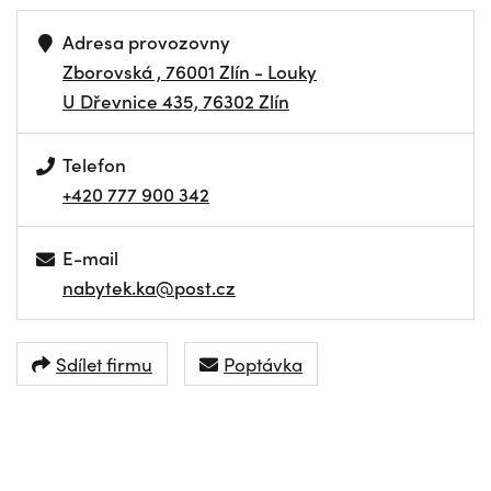
Adresa provozovny
Zborovská , 76001 Zlín - Louky
U Dřevnice 435, 76302 Zlín
Telefon
+420 777 900 342
E-mail
nabytek.ka@post.cz
Sdílet firmu
Poptávka
NAVIGOVAT