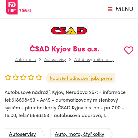
MENU
ČSAD Kyjov Bus a.s.
Auto-moto
Autoservisy
Autobusy, mikrobusy
Napište hodnocení jako první
Autobusové nádraží, Kyjov, Nerudova 267: - informace
tel:518698453 - AMS - automatizovaný místenkový
systém - platební karty ČSAD Kyjov a.s. po - pá 7.00 -
16.00, tel:518698453 - autobusová doprava, t...
Autoservisy
Auto, moto, čtyřkolky