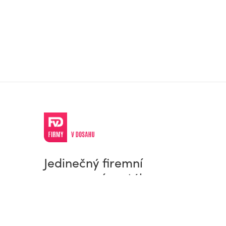
Jedinečný firemní
a pracovní portál
© Firmy v dosahu.cz