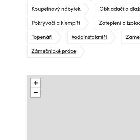
Koupelnový nábytek
Obkladači a dlaž
Pokrývači a klempíři
Zateplení a izola
Topenáři
Vodoinstalatéři
Zámeč
Zámečnické práce
+
−