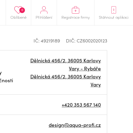
0
Oblíbené
Přihlášení
Registrace firmy
Stáhnout aplikaci
IČ: 49219189
DIČ: CZ6002020123
Dělnická 456/2, 36005 Karlovy
Vary - Rybáře
y
Dělnická 456/2, 36005 Karlovy
čnosti
Vary
+420 353 567 140
design@aqua-profi.cz