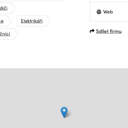
diči
Web
ce
Elektrikáři
Sdílet firmu
níci