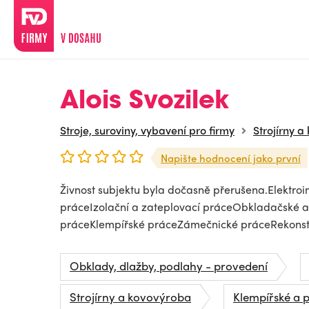
Alois Svozilek
Stroje, suroviny, vybavení pro firmy
Strojírny 
Napište hodnocení jako první
Živnost subjektu byla dočasně přerušena.Elektro
práceIzolační a zateplovací práceObkladačské 
práceKlempířské práceZámečnické práceRekonstru
Obklady, dlažby, podlahy - provedení
Strojírny a kovovýroba
Klempířské a 