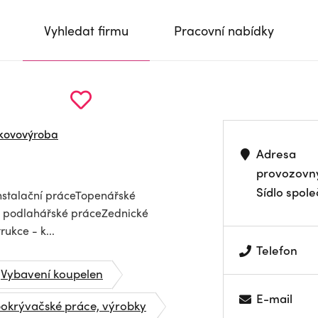
Vyhledat firmu
Pracovní nabídky
a kovovýroba
Adresa
provozovn
Sídlo spole
instalační práceTopenářské
a podlahářské práceZednické
kce - k...
Telefon
Vybavení koupelen
E-mail
pokrývačské práce, výrobky