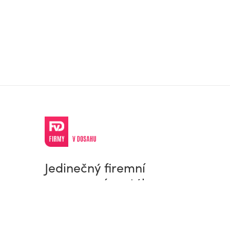
Jedinečný firemní
a pracovní portál
© Firmy v dosahu.cz