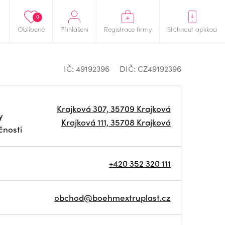
0
Oblíbené
Přihlášení
Registrace firmy
Stáhnout aplikaci
IČ: 49192396
DIČ: CZ49192396
Krajková 307, 35709 Krajková
y
Krajková 111, 35708 Krajková
čnosti
+420 352 320 111
obchod@boehmextruplast.cz