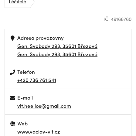
Léčitelé
IČ: 49166760
Adresa provozovny
Gen. Svobody 293, 35601 Březová
Gen. Svobody 293, 35601 Březová
Telefon
+420 736 761 541
E-mail
vit.heelios@gmail.com
Web
www.vaclav-vit.cz