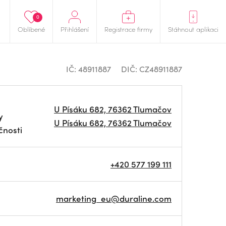
0
Oblíbené
Přihlášení
Registrace firmy
Stáhnout aplikaci
IČ: 48911887
DIČ: CZ48911887
U Písáku 682, 76362 Tlumačov
y
U Písáku 682, 76362 Tlumačov
čnosti
+420 577 199 111
marketing_eu@duraline.com