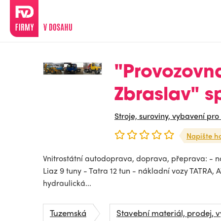
"Provozovn
Zbraslav" spo
Stroje, suroviny, vybavení pro
Napište h
Vnitrostátní autodoprava, doprava, přeprava: - ná
Liaz 9 tuny - Tatra 12 tun - nákladní vozy TATRA, A
hydraulická...
Tuzemská
Stavební materiál, prodej, 