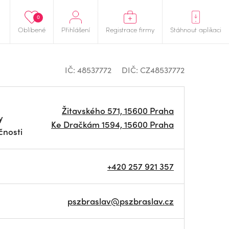
0
Oblíbené
Přihlášení
Registrace firmy
Stáhnout aplikaci
IČ: 48537772
DIČ: CZ48537772
Žitavského 571, 15600 Praha
y
Ke Dračkám 1594, 15600 Praha
čnosti
+420 257 921 357
pszbraslav@pszbraslav.cz