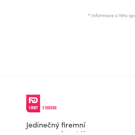
*
Informace o této spo
Jedinečný firemní
a pracovní portál