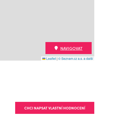
NAVIGOVAT
Leaflet
|
© Seznam.cz a.s. a další
CHCI NAPSAT VLASTNÍ HODNOCENÍ