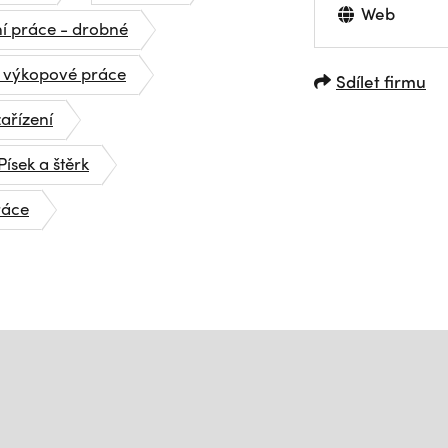
Web
í práce - drobné
 výkopové práce
Sdílet firmu
ařízení
Písek a štěrk
ráce