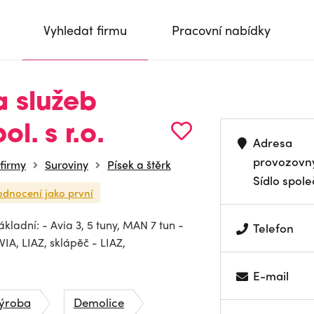
Vyhledat firmu
Pracovní nabídky
a služeb
l. s r.o.
Adresa
provozovn
 firmy
Suroviny
Písek a štěrk
Sídlo spole
odnocení jako první
kladní: - Avia 3, 5 tuny, MAN 7 tun -
Telefon
VIA, LIAZ, sklápěč - LIAZ,
E-mail
výroba
Demolice