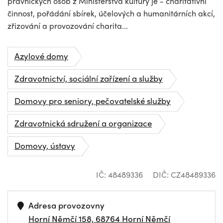
právnických osob z Ministerstva kultury je - charitativní
činnost, pořádání sbírek, účelových a humanitárních akcí,
zřizování a provozování charita...
Azylové domy
Zdravotnictví, sociální zařízení a služby
Domovy pro seniory, pečovatelské služby
Zdravotnická sdružení a organizace
Domovy, ústavy
IČ: 48489336
DIČ: CZ48489336
Adresa provozovny
Horní Němčí 158, 68764 Horní Němčí