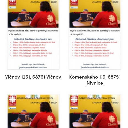
Vlčnov 1251, 68761 Vlčnov
Komenského 119, 68751
Nivnice