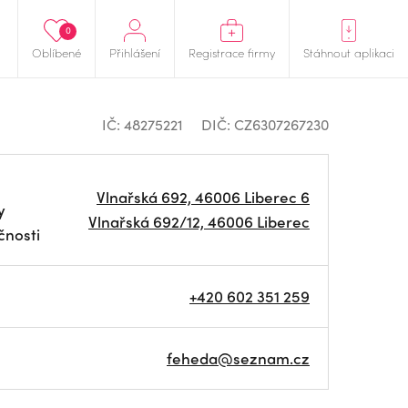
0
Oblíbené
Přihlášení
Registrace firmy
Stáhnout aplikaci
IČ: 48275221
DIČ: CZ6307267230
Vlnařská 692, 46006 Liberec 6
y
Vlnařská 692/12, 46006 Liberec
čnosti
+420 602 351 259
feheda@seznam.cz