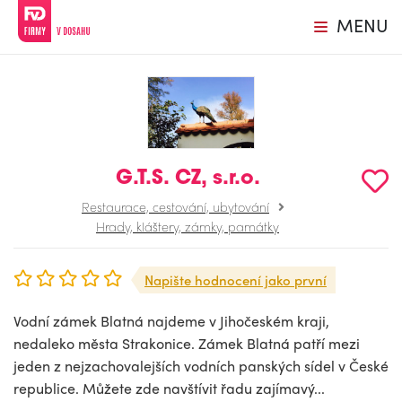
MENU
G.T.S. CZ, s.r.o.
Restaurace, cestování, ubytování
Hrady, kláštery, zámky, památky
Napište hodnocení jako první
Vodní zámek Blatná najdeme v Jihočeském kraji,
nedaleko města Strakonice. Zámek Blatná patří mezi
jeden z nejzachovalejších vodních panských sídel v České
republice. Můžete zde navštívit řadu zajímavý...