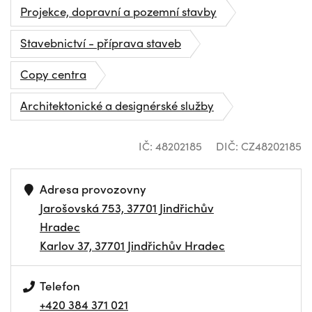
Projekce, dopravní a pozemní stavby
Stavebnictví - příprava staveb
Copy centra
Architektonické a designérské služby
IČ: 48202185
DIČ: CZ48202185
Adresa provozovny
Jarošovská 753, 37701 Jindřichův
Hradec
Karlov 37, 37701 Jindřichův Hradec
Telefon
+420 384 371 021